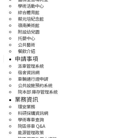
學術活動中心
綜合體育館
蔡元培紀念館
嶺南美術館
附設幼兒園
托嬰中心
公共藝術
餐飲介紹
申請事項
派車管理系統
宿舍資訊網
車輛通行證申請
公共設施預約系統
院本部 庫存管理系統
業務資訊
環安業務
科研採購資訊網
學術專車查詢
院區停車 Q&A
能源管理政策