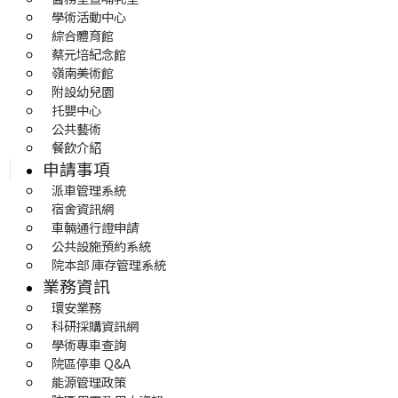
學術活動中心
綜合體育館
蔡元培紀念館
嶺南美術館
附設幼兒園
托嬰中心
公共藝術
餐飲介紹
申請事項
派車管理系統
宿舍資訊網
車輛通行證申請
公共設施預約系統
院本部 庫存管理系統
業務資訊
環安業務
科研採購資訊網
學術專車查詢
院區停車 Q&A
能源管理政策