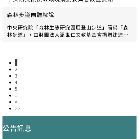
森林步道團體解說
中央研究院「森林生態研究園區登山步道」簡稱「森
林步道」，由財團法人溫世仁文教基金會捐贈建造。
「森林步道」東起於體育館後方，西至人文社會科學
館之山徑，全長約362公尺，最高海拔約65公尺。本
步道之開闢係希望藉由親近森林之美，喚起大家對於
1
生態復育工作之覺醒。位於此區域之早期人工竹林，
2
經過生態志工們的努力耕耘，已漸漸回復自然的森林
3
風貌。
4
5
...
>
>>
:::
公告訊息