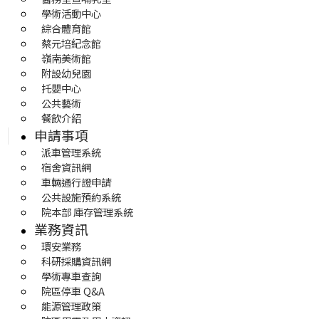
學術活動中心
綜合體育館
蔡元培紀念館
嶺南美術館
附設幼兒園
托嬰中心
公共藝術
餐飲介紹
申請事項
派車管理系統
宿舍資訊網
車輛通行證申請
公共設施預約系統
院本部 庫存管理系統
業務資訊
環安業務
科研採購資訊網
學術專車查詢
院區停車 Q&A
能源管理政策