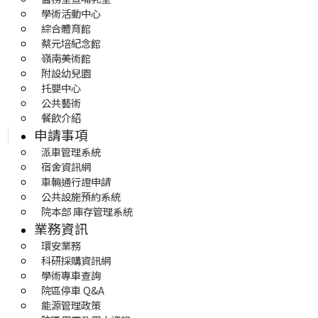
學術活動中心
綜合體育館
蔡元培紀念館
嶺南美術館
附設幼兒園
托嬰中心
公共藝術
餐飲介紹
申請事項
派車管理系統
宿舍資訊網
車輛通行證申請
公共設施預約系統
院本部 庫存管理系統
業務資訊
環安業務
科研採購資訊網
學術專車查詢
院區停車 Q&A
能源管理政策