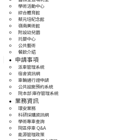
學術活動中心
綜合體育館
蔡元培紀念館
嶺南美術館
附設幼兒園
托嬰中心
公共藝術
餐飲介紹
申請事項
派車管理系統
宿舍資訊網
車輛通行證申請
公共設施預約系統
院本部 庫存管理系統
業務資訊
環安業務
科研採購資訊網
學術專車查詢
院區停車 Q&A
能源管理政策