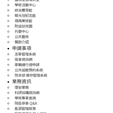
學術活動中心
綜合體育館
蔡元培紀念館
嶺南美術館
附設幼兒園
托嬰中心
公共藝術
餐飲介紹
申請事項
派車管理系統
宿舍資訊網
車輛通行證申請
公共設施預約系統
院本部 庫存管理系統
業務資訊
環安業務
科研採購資訊網
學術專車查詢
院區停車 Q&A
能源管理政策