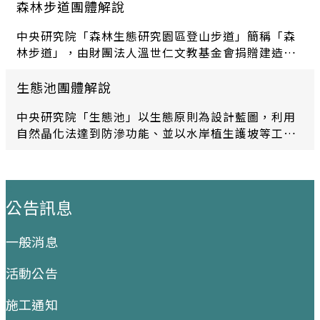
森林步道團體解說
中央研究院「森林生態研究園區登山步道」簡稱「森
林步道」，由財團法人溫世仁文教基金會捐贈建造。
「森林步道」東起於體育館後方，西至人文社會科學
館之山徑，全長約362公尺，最高海拔約65公尺。本
生態池團體解說
步道之開闢係希望藉由親近森林之美，喚起大家對於
中央研究院「生態池」以生態原則為設計藍圖，利用
生態復育工作之覺醒。位於此區域之早期人工竹林，
自然晶化法達到防滲功能、並以水岸植生護坡等工
經過生態志工們的努力耕耘，已漸漸回復自然的森林
法，構築符合多樣生物生存的人工溼地。在適當的棲
風貌。
地植入許多臺灣原生水生植物，營造出臺灣原生溼地
景觀。周邊的陸域環境，亦密植多樣化誘鳥、誘蟲的
:::
原生植物，吸引各類生物進駐。白天不時可見蝴蝶於
公告訊息
花叢中穿梭飛舞，蜻蜓在水域上方盤旋追逐，紅冠水
雞攜家帶眷悠游於水域中。而隨著夜暮低垂，池畔傳
一般消息
來陣陣蛙鳴，揭開夜曲的序幕。這個座落於臺灣最高
學術殿堂的溼地，以它旺盛的生命力，提醒人們在追
活動公告
求科學極致發展的同時，也要感念與自然共存的可
貴。
施工通知