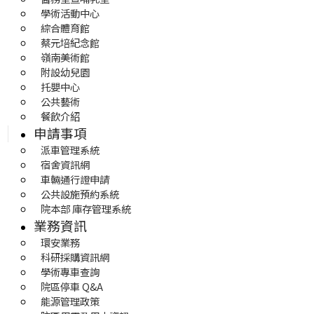
學術活動中心
綜合體育館
蔡元培紀念館
嶺南美術館
附設幼兒園
托嬰中心
公共藝術
餐飲介紹
申請事項
派車管理系統
宿舍資訊網
車輛通行證申請
公共設施預約系統
院本部 庫存管理系統
業務資訊
環安業務
科研採購資訊網
學術專車查詢
院區停車 Q&A
能源管理政策