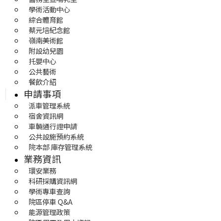
學術活動中心
綜合體育館
蔡元培紀念館
嶺南美術館
附設幼兒園
托嬰中心
公共藝術
餐飲介紹
申請事項
派車管理系統
宿舍資訊網
車輛通行證申請
公共設施預約系統
院本部 庫存管理系統
業務資訊
環安業務
科研採購資訊網
學術專車查詢
院區停車 Q&A
能源管理政策