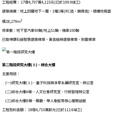
工程經費： 17億4,707萬4,123元(已於109.9竣工)
建築規模：地上四層地下一層，1幢1棟(RC造，鋼骨造)，總樓地板面
2
積28,279m
停車數：地下室汽車90輛/地上51輛、機車100輛
已取得鑽石級智慧建築標章、黃金級綠建築標章、耐震標章
第二階段研究大樓(Ⅱ)、綜合大樓
主要用途：
(一)研究大樓(Ⅱ)—量子科技與淨零永續研究室、辦公室
(二)綜合大樓A棟—人文社會研究室、行政管理辦公室
(三)綜合大樓B棟—餐廳、學人會館等核心服務設施
工程契約金額： 18億4,710萬餘元(已於112.6竣工)