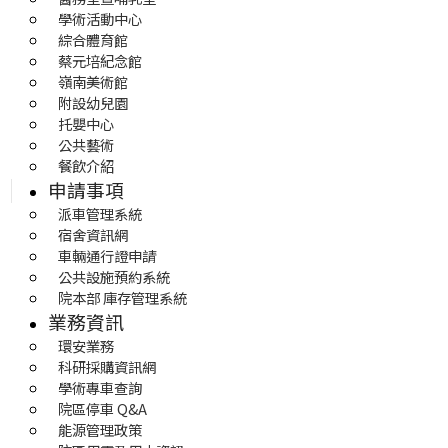
學術活動中心
綜合體育館
蔡元培紀念館
嶺南美術館
附設幼兒園
托嬰中心
公共藝術
餐飲介紹
申請事項
派車管理系統
宿舍資訊網
車輛通行證申請
公共設施預約系統
院本部 庫存管理系統
業務資訊
環安業務
科研採購資訊網
學術專車查詢
院區停車 Q&A
能源管理政策