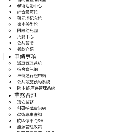
學術活動中心
綜合體育館
蔡元培紀念館
嶺南美術館
附設幼兒園
托嬰中心
公共藝術
餐飲介紹
申請事項
派車管理系統
宿舍資訊網
車輛通行證申請
公共設施預約系統
院本部 庫存管理系統
業務資訊
環安業務
科研採購資訊網
學術專車查詢
院區停車 Q&A
能源管理政策