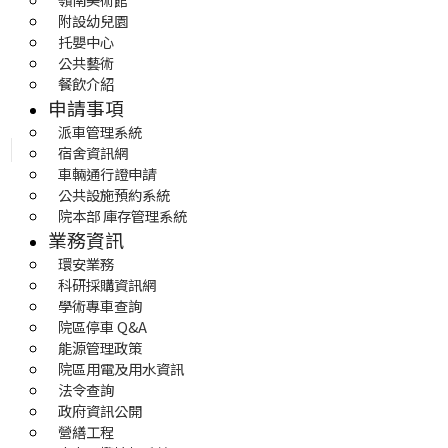
附設幼兒園
托嬰中心
公共藝術
餐飲介紹
申請事項
派車管理系統
宿舍資訊網
車輛通行證申請
公共設施預約系統
院本部 庫存管理系統
業務資訊
環安業務
科研採購資訊網
學術專車查詢
院區停車 Q&A
能源管理政策
院區用電及用水資訊
法令查詢
政府資訊公開
營繕工程