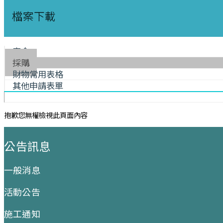
檔案下載
宿舍
採購
財物常用表格
其他申請表單
抱歉您無權檢視此頁面內容
:::
公告訊息
一般消息
活動公告
施工通知