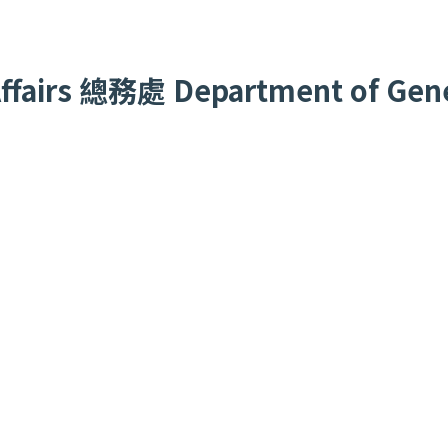
fairs
總務處
Department of Gener