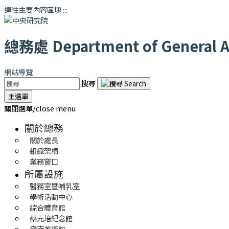
連往主要內容區塊
:::
總務處
Department of General Af
網站導覽
搜尋
主選單
關閉選單/close menu
關於總務
關於處長
組織架構
業務窗口
所屬設施
醫務室暨哺乳室
學術活動中心
綜合體育館
蔡元培紀念館
嶺南美術館