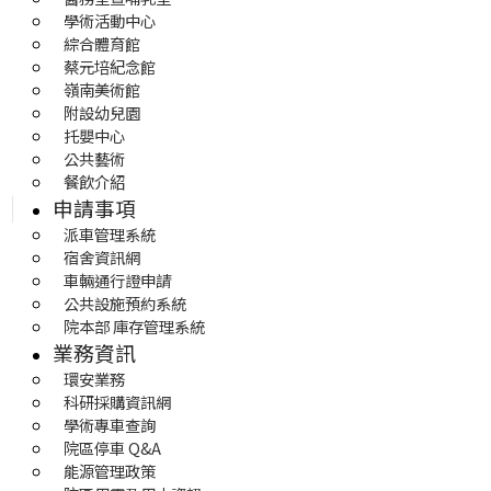
學術活動中心
綜合體育館
蔡元培紀念館
嶺南美術館
附設幼兒園
托嬰中心
公共藝術
餐飲介紹
申請事項
派車管理系統
宿舍資訊網
車輛通行證申請
公共設施預約系統
院本部 庫存管理系統
業務資訊
環安業務
科研採購資訊網
學術專車查詢
院區停車 Q&A
能源管理政策