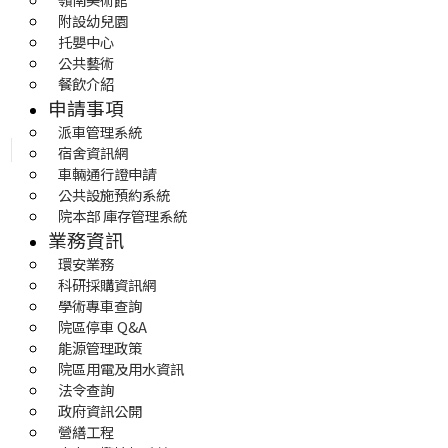
附設幼兒園
托嬰中心
公共藝術
餐飲介紹
申請事項
派車管理系統
宿舍資訊網
車輛通行證申請
公共設施預約系統
院本部 庫存管理系統
業務資訊
環安業務
科研採購資訊網
學術專車查詢
院區停車 Q&A
能源管理政策
院區用電及用水資訊
法令查詢
政府資訊公開
營繕工程