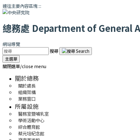
連往主要內容區塊
:::
總務處
Department of General Af
網站導覽
搜尋
主選單
關閉選單/close menu
關於總務
關於處長
組織架構
業務窗口
所屬設施
醫務室暨哺乳室
學術活動中心
綜合體育館
蔡元培紀念館
嶺南美術館