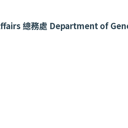
fairs
總務處
Department of Gener