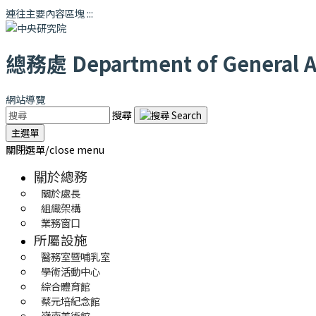
連往主要內容區塊
:::
總務處
Department of General Af
網站導覽
搜尋
主選單
關閉選單/close menu
關於總務
關於處長
組織架構
業務窗口
所屬設施
醫務室暨哺乳室
學術活動中心
綜合體育館
蔡元培紀念館
嶺南美術館