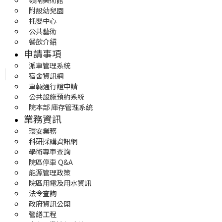
附設幼兒園
托嬰中心
公共藝術
餐飲介紹
申請事項
派車管理系統
宿舍資訊網
車輛通行證申請
公共設施預約系統
院本部 庫存管理系統
業務資訊
環安業務
科研採購資訊網
學術專車查詢
院區停車 Q&A
能源管理政策
院區用電及用水資訊
法令查詢
政府資訊公開
營繕工程