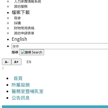
人力承攬填報系統
其他服務
檔案下載
宿舍
採購
財物常用表格
其他申請表單
English
搜尋
EN
A-
A+
:::
首頁
所屬設施
醫務室暨哺乳室
公告訊息