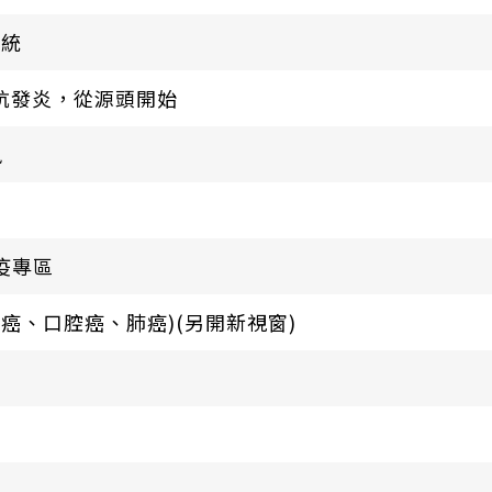
系統
對抗發炎，從源頭開始
訊
疫專區
癌、口腔癌、肺癌)(另開新視窗)