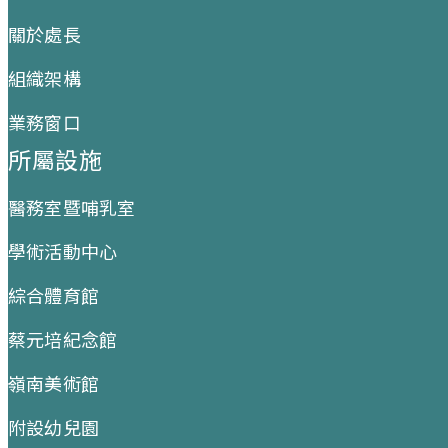
關於處長
組織架構
業務窗口
所屬設施
醫務室暨哺乳室
學術活動中心
綜合體育館
蔡元培紀念館
嶺南美術館
附設幼兒園