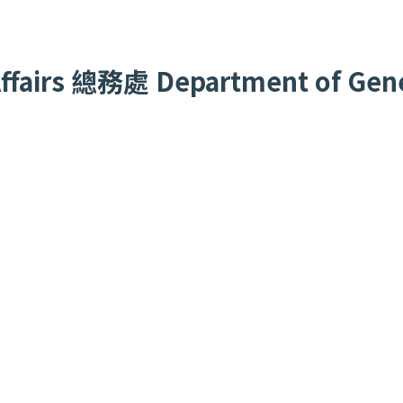
fairs
總務處
Department of Gener