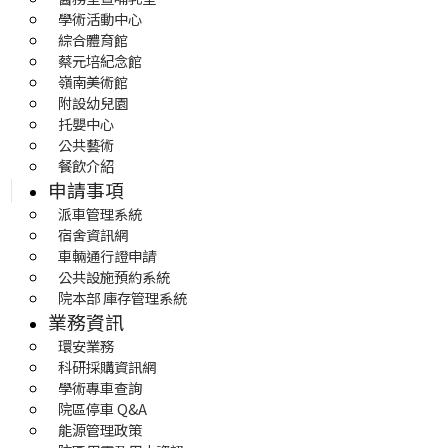
學術活動中心
綜合體育館
蔡元培紀念館
嶺南美術館
附設幼兒園
托嬰中心
公共藝術
餐飲介紹
申請事項
派車管理系統
宿舍資訊網
車輛通行證申請
公共設施預約系統
院本部 庫存管理系統
業務資訊
環安業務
科研採購資訊網
學術專車查詢
院區停車 Q&A
能源管理政策