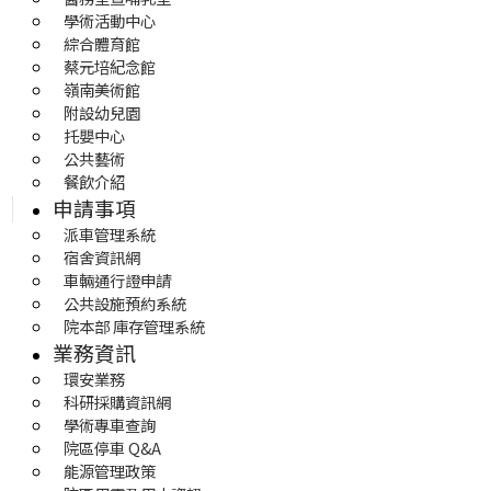
學術活動中心
綜合體育館
蔡元培紀念館
嶺南美術館
附設幼兒園
托嬰中心
公共藝術
餐飲介紹
申請事項
派車管理系統
宿舍資訊網
車輛通行證申請
公共設施預約系統
院本部 庫存管理系統
業務資訊
環安業務
科研採購資訊網
學術專車查詢
院區停車 Q&A
能源管理政策