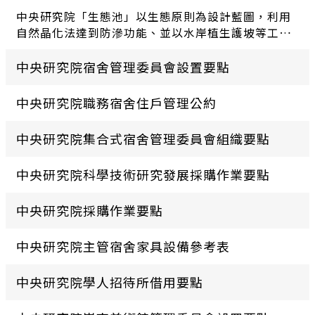
中央研究院「生態池」以生態原則為設計藍圖，利用
自然晶化法達到防滲功能、並以水岸植生護坡等工
法，構築符合多樣生物生存的人工溼地。在適當的棲
地植入許多臺灣原生水生植物，營造出臺灣原生溼地
中央研究院宿舍管理委員會設置要點
景觀。周邊的陸域環境，亦密植多樣化誘鳥、誘蟲的
原生植物，吸引各類生物進駐。白天不時可見蝴蝶於
中央研究院職務宿舍住戶管理公約
花叢中穿梭飛舞，蜻蜓在水域上方盤旋追逐，紅冠水
雞攜家帶眷悠游於水域中。而隨著夜暮低垂，池畔傳
中央研究院集合式宿舍管理委員會組織要點
來陣陣蛙鳴，揭開夜曲的序幕。這個座落於臺灣最高
學術殿堂的溼地，以它旺盛的生命力，提醒人們在追
中央研究院科學技術研究發展採購作業要點
求科學極致發展的同時，也要感念與自然共存的可
貴。
中央研究院採購作業要點
中央研究院主管宿舍家具設備參考表
中央研究院學人招待所借用要點