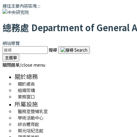
連往主要內容區塊
:::
總務處
Department of General Af
網站導覽
搜尋
主選單
關閉選單/close menu
關於總務
關於處長
組織架構
業務窗口
所屬設施
醫務室暨哺乳室
學術活動中心
綜合體育館
蔡元培紀念館
嶺南美術館