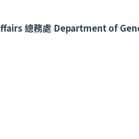
fairs
總務處
Department of Gener