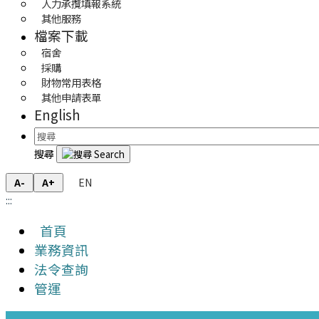
人力承攬填報系統
其他服務
檔案下載
宿舍
採購
財物常用表格
其他申請表單
English
搜尋
EN
A-
A+
:::
首頁
業務資訊
法令查詢
管運