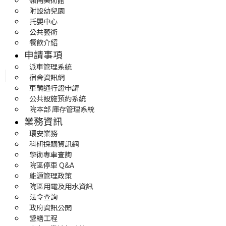
附設幼兒園
托嬰中心
公共藝術
餐飲介紹
申請事項
派車管理系統
宿舍資訊網
車輛通行證申請
公共設施預約系統
院本部 庫存管理系統
業務資訊
環安業務
科研採購資訊網
學術專車查詢
院區停車 Q&A
能源管理政策
院區用電及用水資訊
法令查詢
政府資訊公開
營繕工程