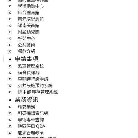
學術活動中心
綜合體育館
蔡元培紀念館
嶺南美術館
附設幼兒園
托嬰中心
公共藝術
餐飲介紹
申請事項
派車管理系統
宿舍資訊網
車輛通行證申請
公共設施預約系統
院本部 庫存管理系統
業務資訊
環安業務
科研採購資訊網
學術專車查詢
院區停車 Q&A
能源管理政策