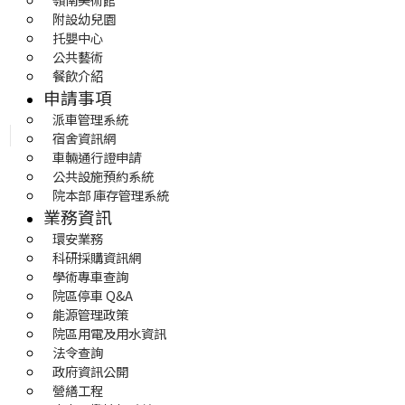
附設幼兒園
托嬰中心
公共藝術
餐飲介紹
申請事項
派車管理系統
宿舍資訊網
車輛通行證申請
公共設施預約系統
院本部 庫存管理系統
業務資訊
環安業務
科研採購資訊網
學術專車查詢
院區停車 Q&A
能源管理政策
院區用電及用水資訊
法令查詢
政府資訊公開
營繕工程