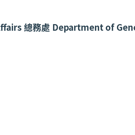
fairs
總務處
Department of Gener