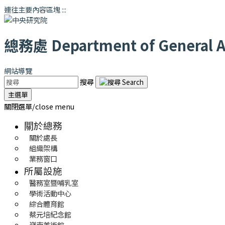
連往主要內容區塊
:::
總務處
Department of General Af
網站導覽
搜尋
主選單
關閉選單/close menu
關於總務
關於處長
組織架構
業務窗口
所屬設施
醫務室暨哺乳室
學術活動中心
綜合體育館
蔡元培紀念館
嶺南美術館