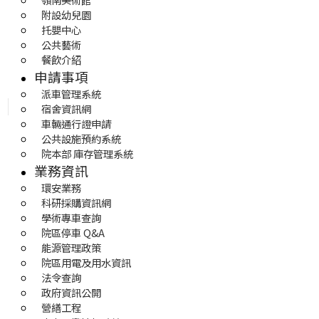
附設幼兒園
托嬰中心
公共藝術
餐飲介紹
申請事項
派車管理系統
宿舍資訊網
車輛通行證申請
公共設施預約系統
院本部 庫存管理系統
業務資訊
環安業務
科研採購資訊網
學術專車查詢
院區停車 Q&A
能源管理政策
院區用電及用水資訊
法令查詢
政府資訊公開
營繕工程