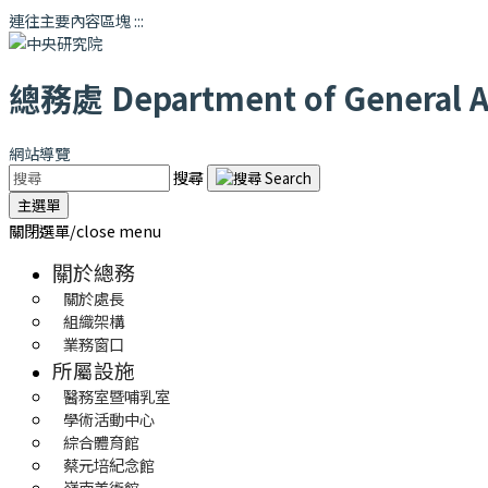
連往主要內容區塊
:::
總務處
Department of General Af
網站導覽
搜尋
主選單
關閉選單/close menu
關於總務
關於處長
組織架構
業務窗口
所屬設施
醫務室暨哺乳室
學術活動中心
綜合體育館
蔡元培紀念館
嶺南美術館