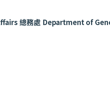
fairs
總務處
Department of Gener