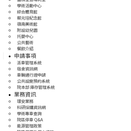
學術活動中心
綜合體育館
蔡元培紀念館
嶺南美術館
附設幼兒園
托嬰中心
公共藝術
餐飲介紹
申請事項
派車管理系統
宿舍資訊網
車輛通行證申請
公共設施預約系統
院本部 庫存管理系統
業務資訊
環安業務
科研採購資訊網
學術專車查詢
院區停車 Q&A
能源管理政策