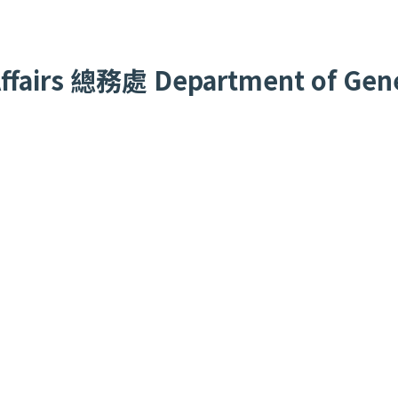
fairs
總務處
Department of Gener