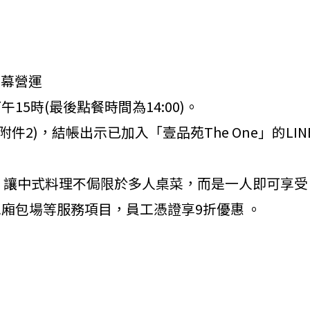
開幕營運
午15時
(最後點餐時間為14:00)。
附件2)
，結帳出示已加入「壹品苑The One」的L
中式套餐，讓中式料理不侷限於多人桌菜，而是一人即可享
包廂包場等服務項目，
員工憑證享9折優惠 。