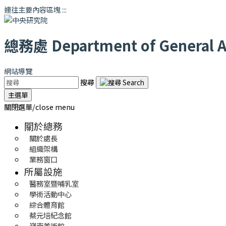
連往主要內容區塊
:::
總務處
Department of General Af
網站導覽
搜尋
主選單
關閉選單/close menu
關於總務
關於處長
組織架構
業務窗口
所屬設施
醫務室暨哺乳室
學術活動中心
綜合體育館
蔡元培紀念館
嶺南美術館