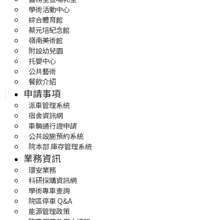
學術活動中心
綜合體育館
蔡元培紀念館
嶺南美術館
附設幼兒園
托嬰中心
公共藝術
餐飲介紹
申請事項
派車管理系統
宿舍資訊網
車輛通行證申請
公共設施預約系統
院本部 庫存管理系統
業務資訊
環安業務
科研採購資訊網
學術專車查詢
院區停車 Q&A
能源管理政策