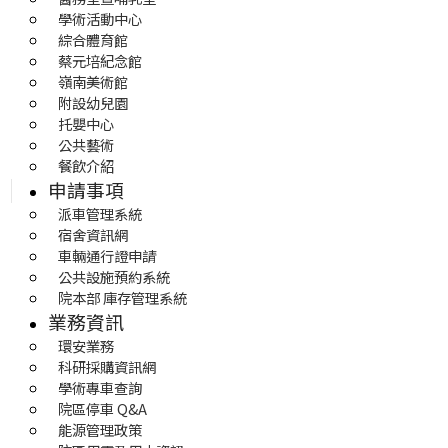
學術活動中心
綜合體育館
蔡元培紀念館
嶺南美術館
附設幼兒園
托嬰中心
公共藝術
餐飲介紹
申請事項
派車管理系統
宿舍資訊網
車輛通行證申請
公共設施預約系統
院本部 庫存管理系統
業務資訊
環安業務
科研採購資訊網
學術專車查詢
院區停車 Q&A
能源管理政策