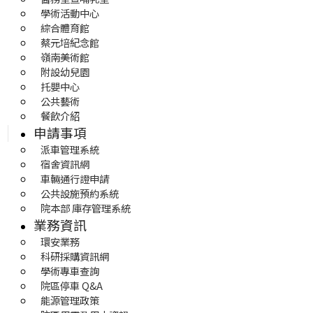
學術活動中心
綜合體育館
蔡元培紀念館
嶺南美術館
附設幼兒園
托嬰中心
公共藝術
餐飲介紹
申請事項
派車管理系統
宿舍資訊網
車輛通行證申請
公共設施預約系統
院本部 庫存管理系統
業務資訊
環安業務
科研採購資訊網
學術專車查詢
院區停車 Q&A
能源管理政策