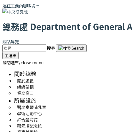
連往主要內容區塊
:::
總務處
Department of General Af
網站導覽
搜尋
主選單
關閉選單/close menu
關於總務
關於處長
組織架構
業務窗口
所屬設施
醫務室暨哺乳室
學術活動中心
綜合體育館
蔡元培紀念館
嶺南美術館