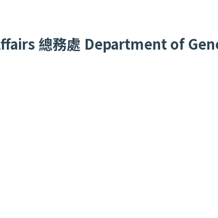
fairs
總務處
Department of Gener