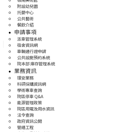
附設幼兒園
托嬰中心
公共藝術
餐飲介紹
申請事項
派車管理系統
宿舍資訊網
車輛通行證申請
公共設施預約系統
院本部 庫存管理系統
業務資訊
環安業務
科研採購資訊網
學術專車查詢
院區停車 Q&A
能源管理政策
院區用電及用水資訊
法令查詢
政府資訊公開
營繕工程