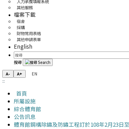
人力承攬填報系統
其他服務
檔案下載
宿舍
採購
財物常用表格
其他申請表單
English
搜尋
EN
A-
A+
:::
首頁
所屬設施
綜合體育館
公告訊息
體育館鋼構除鏽及防鏽工程訂於108年2月23日至1